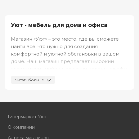
Уют - мебель для дома и офиса
Магазин «Уют» – это место, где вы сможете
найти все, что нужно для создания
комфортной и уютной обстановки в вашем
доме. Наш магазин предлагает широкий
ассортимент мебели, включая диваны, шкафы,
комоды, кровати, столы, стулья и кухонные
Читать больше
гарнитуры. Большое внимание мы уделяем
качеству нашей продукции, поэтому работаем
только с проверенными производителями.
Мебель в Мегионе еще никогда не было так
Гипермаркет Уют
просто и удобно купить. Все товары в нашем
магазине имеют удобные фильтры по цене,
О компании
размеру и стилю, что помогает нашим
Адреса магазинов