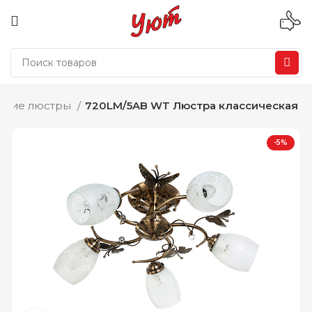
ские люстры
720LM/5AB WT Люстра классическая
-5%