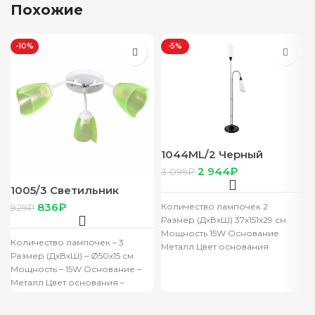
Похожие
-10%
-5%
1044ML/2 Черный
Светильник напольный
2 944
₽
3 099
₽
(220V 15W E27)
1005/3 Светильник
бытовой потолочный
836
₽
Количество лампочек 2
929
₽
(лампочка 220V 15W E27)
Размер (ДхВхШ) 37х151х29 см
Мощность 15W Основание
Количество лампочек – 3
Металл Цвет основания
Размер (ДхВхШ) – Ø50х15 см
Черный Артикул 1044ML/2
Мощность – 15W Основание –
Черный Плафон Пластик
Металл Цвет основания –
Дополнительно
Белый Плафон