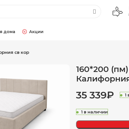
я дома
Акции
орния св кор
160*200 (пм
Калифорния
₽
1
1 в наличии