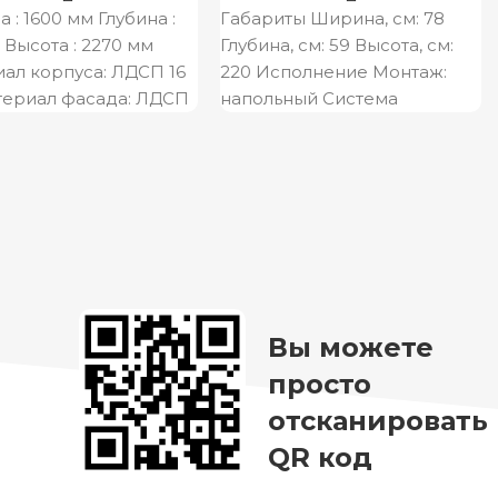
 : 1600 мм Глубина :
Габариты Ширина, см: 78
 Высота : 2270 мм
Глубина, см: 59 Высота, см:
ал корпуса: ЛДСП 16
220 Исполнение Монтаж:
териал фасада: ЛДСП
напольный Система
хранения: ящики / открытые
полки Внутренние
Вы можете
просто
отсканировать
QR код