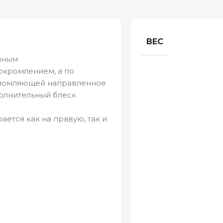
ВЕС
яным
окромлением, а по
еломляющей направленное
олнительный блеск
ется как на правую, так и