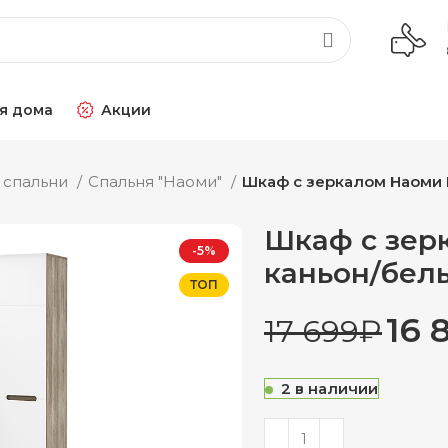
я дома
Акции
 спальни
Спальня "Наоми"
Шкаф с зеркалом Наоми 
Шкаф с зер
-5%
каньон/бел
ТОП
16 
17 699
₽
2 в наличии