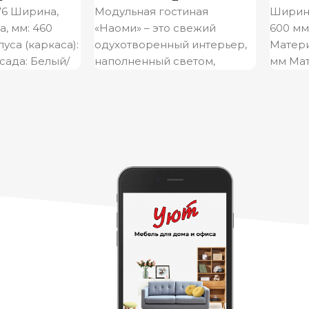
176 Ширина,
Модульная гостиная
Ширина
а, мм: 460
«Наоми» – это свежий
600 мм
уса (каркаса):
одухотворенный интерьер,
Матери
сада: Белый/
наполненный светом,
мм Ма
атериал
комфортом и
 Цвет
функциональностью.
Уникальная геометрия
фрезерованных фасадов
создает атмосферу ультра-
современности