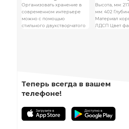
Организовать хранение в
Высота, мм: 2
современном интерьере
мм: 402 Глубин
можно с помощью
Материал корп
стильного двухстворчатого
ЛДСП Цвет фа
шкафа Инстайл. Модель
фотопечать М
полностью выполнена из
фасада: ЛДСП
ЛДСП из комбинации двух
Теперь всегда в вашем
телефоне!