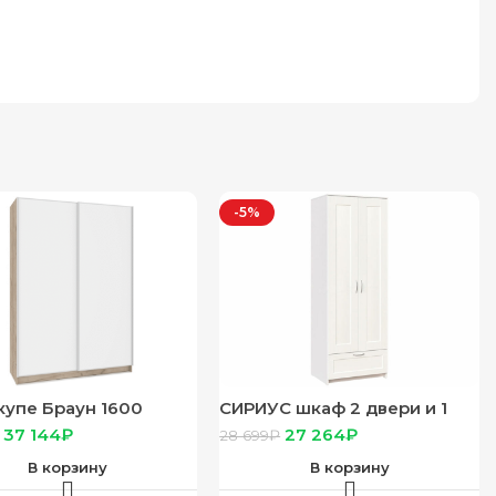
-5%
упе Браун 1600
СИРИУС шкаф 2 двери и 1
16) серый дуб/белый
ящик 78х59х220 белый RU
37 144
₽
27 264
₽
28 699
₽
В корзину
В корзину