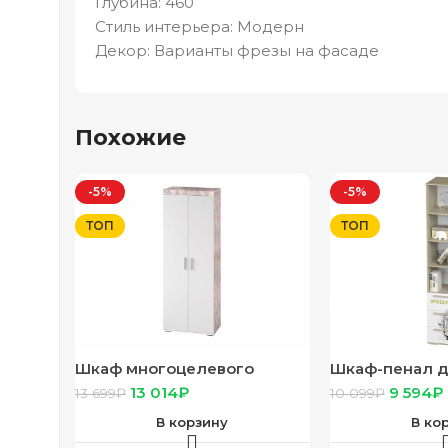
Глубина: 460
Стиль интерьера: Модерн
Декор: Варианты фрезы на фасаде
Похожие
-5%
-5%
ТОП
ТОП
Шкаф многоцелевого
Шкаф-пенал д
назначения “Инстайл”
“Сенди” ПН-0
13 014
₽
9 594
₽
13 699
₽
10 099
₽
ШК-29 бетон/белый
В корзину
В ко