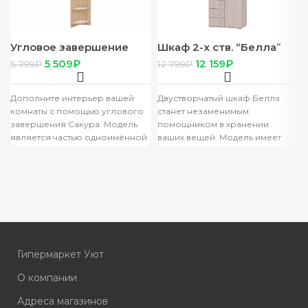
Угловое завершение
Шкаф 2-х ств. “Белла”
“Сакура” сонома/белый
ясень белый
5 509
₽
12 159
₽
5 799
₽
12 799
₽
Дополните интерьер вашей
Двустворчатый шкаф Белла
комнаты с помощью углового
станет незаменимым
завершения Сакура. Модель
помощником в хранении
является частью одноимённой
ваших вещей. Модель имеет
модульной коллекции, а
отделение с хромированной
значит она прекрасно
штангой для одежды на
подойдет
вешалках,
Гипермаркет Уют
О компании
Адреса магазинов