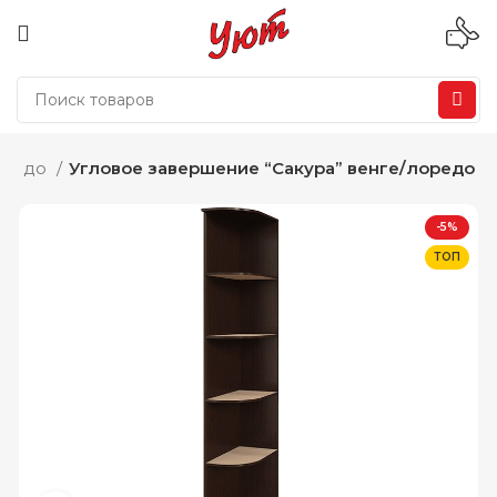
лоредо
Угловое завершение “Сакура” венге/лоредо
-5%
ТОП