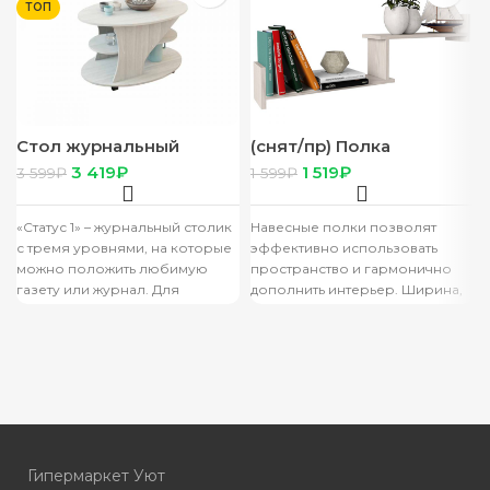
ТОП
Стол журнальный
(снят/пр) Полка
“Статус 1” лоредо
“Альфа-5” бодега
3 419
₽
1 519
₽
3 599
₽
1 599
₽
светлый
«Статус 1» – журнальный столик
Навесные полки позволят
с тремя уровнями, на которые
эффективно использовать
можно положить любимую
пространство и гармонично
газету или журнал. Для
дополнить интерьер. Ширина,
удобства журнальный стол
мм: 1090 Высота, мм: 350
Глубина, мм: 160 Общий
Гипермаркет Уют