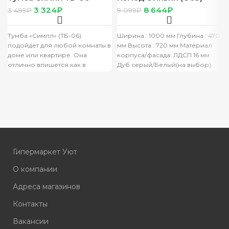
белый
серый дуб/белый
3 324
₽
8 644
₽
3 499
₽
9 099
₽
Тумба «Симпл» (ТБ-06)
Ширина : 1000 мм Глубина : 470
подойдет для любой комнаты в
мм Высота : 720 мм Материал
доме или квартире. Она
корпуса/фасада: ЛДСП 16 мм
отлично впишется как в
Дуб серый/Белый(на выбор).
прихожую, так и в
Гипермаркет Уют
О компании
Адреса магазинов
Контакты
Вакансии