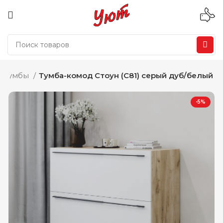
Тумбы
Тумба-комод Стоун (С81) серый дуб/белый
-5%