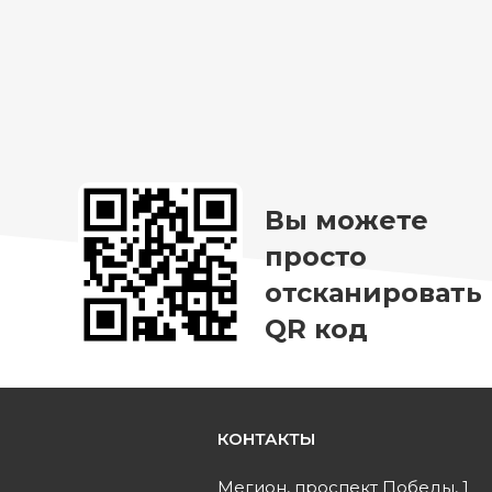
Страна
производитель:Россия Цвет
каркаса:Черный
Конструкция Вес
пользователя до:120 кг
Вы можете
просто
отсканировать
QR код
КОНТАКТЫ
ь
Мегион, проспект Победы, 1