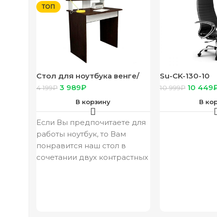
ТОП
Стол для ноутбука венге/
Su-CK-130-10
лоредо
(Черный)+Осн
3 989
₽
10 449
4 199
₽
10 999
₽
В корзину
В ко
Если Вы предпочитаете для
работы ноутбук, то Вам
понравится наш стол в
сочетании двух контрастных
цветов и с удобной полкой