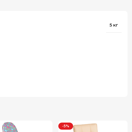
5 кг
-5%