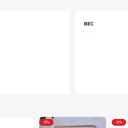
ВЕС
-5%
-5%