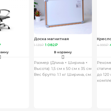
Доска магнитная
Кресло
ование Ch
двусторонняя 3 в 1
(макс 
₽
1 082
₽
1 139
₽
4 999
₽
«Премиум»50×35×1,5 см
рзину
В корзину
Размер (Длина × Ширина ×
Реком
Высота): 1,5 см х 50 см х 35 см
статич
Вес брутто: 1.1 кг Ширина, см:
до 120 
компле
соедин
пружин
механи