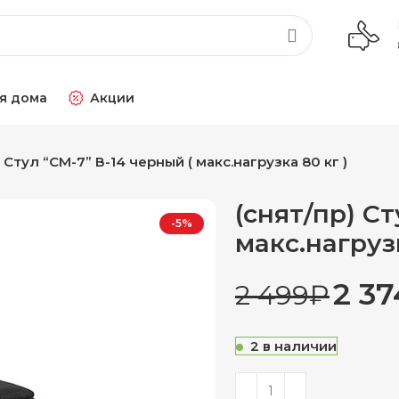
я дома
Акции
 Стул “СМ-7” В-14 черный ( макс.нагрузка 80 кг )
(снят/пр) Ст
-5%
макс.нагрузк
2 37
2 499
₽
2 в наличии