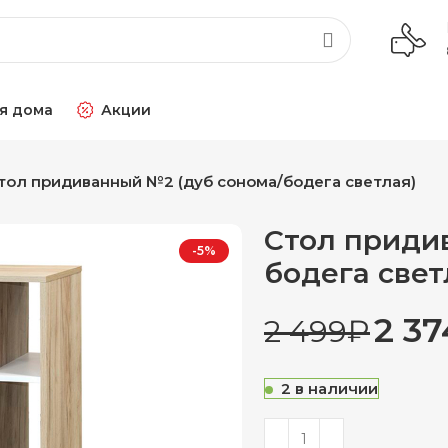
я дома
Акции
тол придиванный №2 (дуб сонома/бодега светлая)
Стол приди
-5%
бодега свет
2 37
2 499
₽
2 в наличии