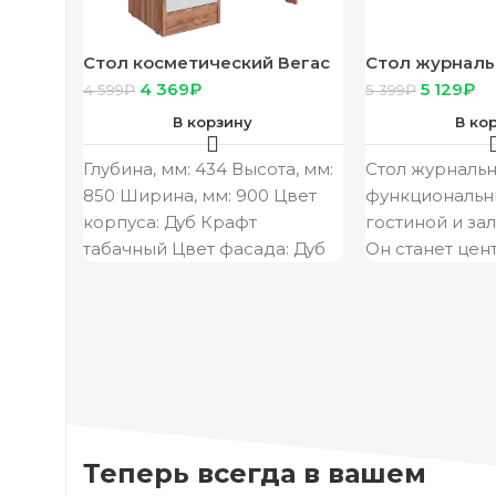
Стол косметический Вегас
Стол журнал
дуб табачный/белый
(Яень шимо с
4 369
₽
5 129
₽
4 599
₽
5 399
₽
шимо тёмный)
В корзину
В ко
Глубина, мм: 434 Высота, мм:
Стол журналь
850 Ширина, мм: 900 Цвет
функциональн
корпуса: Дуб Крафт
гостиной и за
табачный Цвет фасада: Дуб
Он станет цен
Крафт белый Материал
сосредоточени
друзей в ваше
украсит
Теперь всегда в вашем