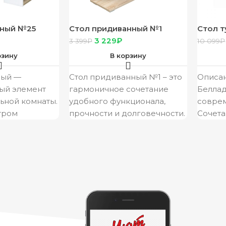
ьный №25
Стол придиванный №1
Стол 
ветлый/Ясень
(ясень шимо тёмный/ясень
“Белла
3 229
₽
3 399
₽
10 099
₽
шимо светлый)
белый
рзину
В корзину
ный —
Стол придиванный №1 – это
Описан
ый элемент
гармоничное сочетание
Белла
льной комнаты.
удобного функционала,
соврем
тром
прочности и долговечности.
Сочета
я гостей и
Габаритный размеры, ш*в*г,
фактур
м доме,
мм: 850*550*300
глянец
Белла