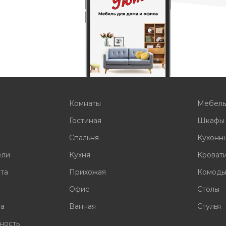
Комнаты
Мебел
Гостиная
Шкафы
Спальня
Кухонн
ели
Кухня
Кроват
ата
Прихожая
Комод
Офис
Столы
та
Ванная
Стулья
ность