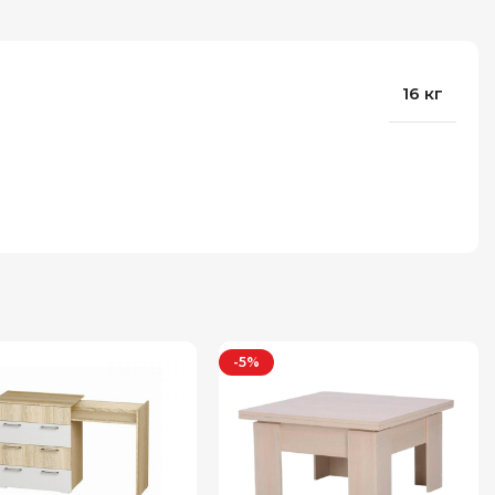
16 кг
-5%