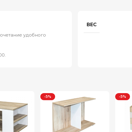
ВЕС
сочетание удобного
00.
-5%
-5%