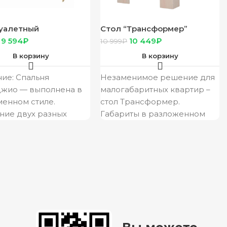
туалетный
Стол “Трансформер”
джио” СТ-02 сонома/
атланта
9 594
₽
10 449
₽
10 999
₽
 глянец
В корзину
В корзину
ие: Спальня
Незаменимое решение для
джио — выполнена в
малогабаритных квартир –
енном стиле.
стол Трансформер.
ние двух разных
Габариты в разложенном
 (Дуб сонома и белый
виде (ШхВхГ): 1592х750х796
) делает мебель
мм. Модель будет
джио
прекрасно смотреться в