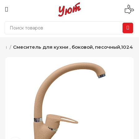
ели
Смеситель для кухни , боковой, песочный,1024