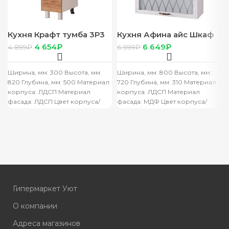
Кухня Крафт тумба 3Р3
Кухня Афина айс Шкаф
корпус белый, фасад
8В3 корп белый, фасад
4 654
₽
6 649
₽
4 899
₽
6 999
₽
3Р3 стол 0,3
8В3 Афина айс
Ширина, мм: 300 Высота, мм:
Ширина, мм: 800 Высота, мм:
820 Глубина, мм: 500 Материал
720 Глубина, мм: 310 Материал
корпуса: ЛДСП Материал
корпуса: ЛДСП Материал
фасада: ЛДСП Цвет корпуса/
фасада: МДФ Цвет корпуса/
цвет фасада: белый/крафт
цвет фасада: белый/F11
Производитель:
ОСОБЕННОСТИ
Гипермаркет Уют
О компании
Адреса магазинов