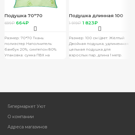
Подушка 70*70
Подушка длинная 100
Ивтекстиль Бамбук п/э
см Желтая Морковки
664
₽
1 823
₽
699
₽
1 919
₽
Размер: 70*70 Ткань:
Размер: 100 см Цвет: Жёлтый
полиэстер Наполнитель:
Двойная подушка, удлиненная
бамбук 20%, синтепон 80%
цельная подушка для
Упаковка: сумка ПВХ на
взрослых пар, длина 1 метр.
молнии
Гипермаркет Уют
О компании
Адреса магазинов