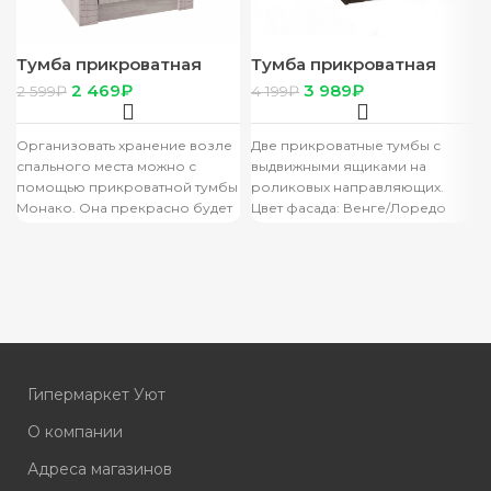
Тумба прикроватная
Тумба прикроватная
“Монако” ТБ-26 ясень
“Сакура” венге/лоредо
2 469
₽
3 989
₽
2 599
₽
4 199
₽
белый /F12
(в компл – 2 шт)
Организовать хранение возле
Две прикроватные тумбы с
спального места можно с
выдвижными ящиками на
помощью прикроватной тумбы
роликовых направляющих.
Монако. Она прекрасно будет
Цвет фасада: Венге/Лоредо
сочетаться с кроватью из
Цвет корпуса: Венге Материал
одноимённой модульной
фасада: ЛДСП Материал
корпуса:
Гипермаркет Уют
О компании
Адреса магазинов