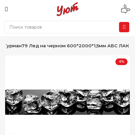
ь Гурман79 Лед на черном 600*2000*1,5мм АБС ЛАК
-5%