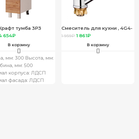
Крафт тумба 3Р3
Смеситель для кухни , 4G4-
 белый, фасад 3Р3
В018
4 654
₽
1 861
₽
1 959
₽
,3
В корзину
В корзину
, мм: 300 Высота, мм:
убина, мм: 500
ал корпуса: ЛДСП
иал фасада: ЛДСП
орпуса/цвет фасада:
/крафт
одитель: