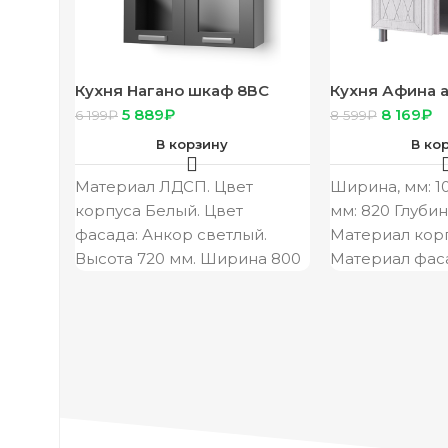
Кухня Нагано шкаф 8ВС
Кухня Афина а
корпус белый, фасад 8ВС
Ур2 корп белы
5 889
₽
8 169
₽
6 199
₽
8 599
₽
анкор св
УР2 Афина айс,
В корзину
В ко
Материал ЛДСП. Цвет
Ширина, мм: 1
корпуса Белый. Цвет
мм: 820 Глубин
фасада: Анкор светлый.
Материал кор
Высота 720 мм. Ширина 800
Материал фас
мм. Глубина 290 мм.
Цвет корпуса/
Производитель: Россия
белый/F11 О