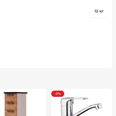
12 кг
-5%