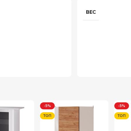
ВЕС
-5%
-5%
ТОП
ТОП