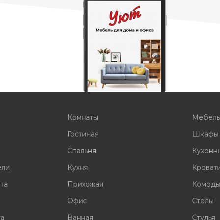
Комнаты
Мебел
Гостиная
Шкафы
Спальня
Кухонн
ели
Кухня
Кроват
ата
Прихожая
Комод
Офис
Столы
та
Ванная
Стулья