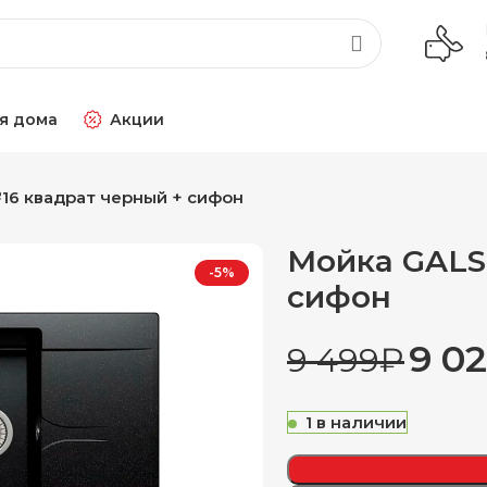
я дома
Акции
16 квадрат черный + сифон
Мойка GALS
-5%
сифон
9 0
9 499
₽
1 в наличии