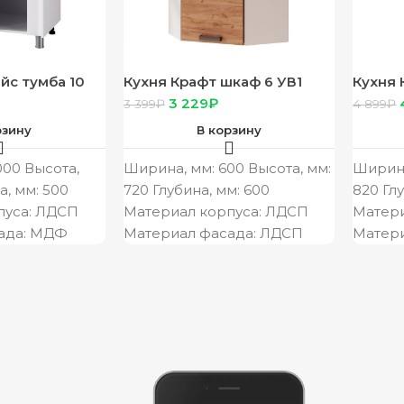
йс тумба 10
Кухня Крафт шкаф 6 УВ1
Кухня 
й, фасад 10
корпус белый, фасад 6УВ1
корпус
3 229
₽
3 399
₽
4 899
₽
 стол 1,0
стол 0
рзину
В корзину
000 Высота,
Ширина, мм: 600 Высота, мм:
Ширина
а, мм: 500
720 Глубина, мм: 600
820 Гл
пуса: ЛДСП
Материал корпуса: ЛДСП
Матери
ада: МДФ
Материал фасада: ЛДСП
Матер
цвет фасада:
Цвет корпуса/цвет фасада:
Цвет к
СОБЕННОСТИ
белый/крафт
белый
Производитель:
Произв