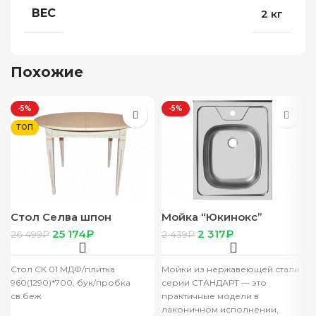
ВЕС
2 кг
Похожие
-5%
-5%
ТОП
Стол Селва шпон
Мойка “Юкинокс”
1400(1780)*960 ЛАТТЕ
Стандарт STD500.600 –
25 174
₽
2 317
₽
26 499
₽
2 439
₽
(столешница +ноги)
5C выпуск СКМ. крепеж
КНМ
Стол СК 01 МДФ/плитка
Мойки из нержавеющей стали
960(1290)*700, бук/пробка
серии СТАНДАРТ — это
св.беж
практичные модели в
лаконичном исполнении,