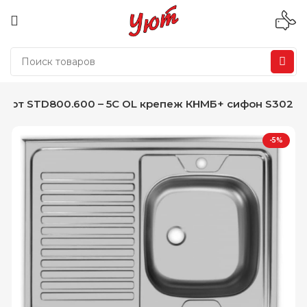
дарт STD800.600 – 5C OL крепеж КНМБ+ сифон S302
-5%