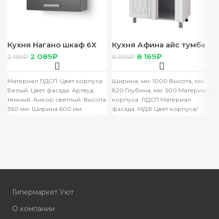
Кухня Нагано шкаф 6Х
Кухня Афина айс тумба
корпус белый, фасад 6Х
10 Ур2 корп белый,
2 089
₽
8 169
₽
2 199
₽
8 599
₽
анкор св
фасад 10 УР2 Афина айс,
стол 1,0
Материал ЛДСП. Цвет корпуса
Ширина, мм: 1000 Высота, мм:
Белый. Цвет фасада: Артвуд
820 Глубина, мм: 500 Материал
темный: Анкор светлый. Высота
корпуса: ЛДСП Материал
360 мм. Ширина 600 мм.
фасада: МДФ Цвет корпуса/
Глубина 290 мм.
цвет фасада: белый/F11
ОСОБЕННОСТИ
Гипермаркет Уют
О компании