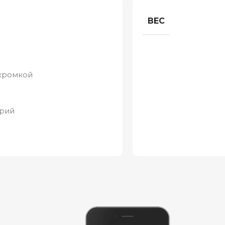
ВЕС
 кромкой
орий