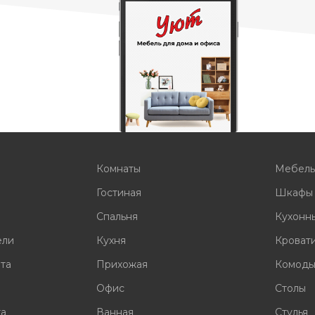
Комнаты
Мебел
Гостиная
Шкафы
Спальня
Кухонн
ели
Кухня
Кроват
ата
Прихожая
Комод
Офис
Столы
та
Ванная
Стулья