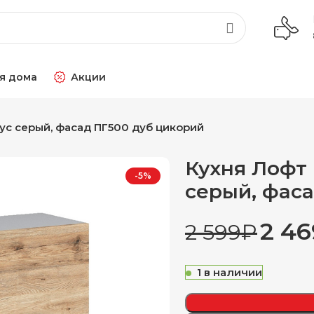
я дома
Акции
ус серый, фасад ПГ500 дуб цикорий
Кухня Лофт
-5%
серый, фас
2 46
2 599
₽
1 в наличии