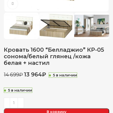
Нажмите, чтобы увеличить
Кровать 1600 “Белладжио” КР-05
сонома/белый глянец /кожа
белая + настил
13 964
₽
14 699
₽
5 в наличии
5 в наличии
В корзину