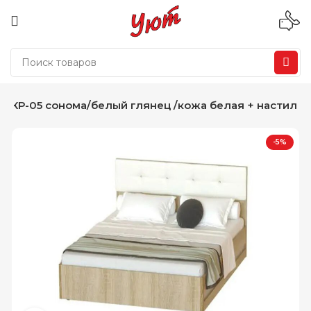
” КР-05 сонома/белый глянец /кожа белая + настил
-5%