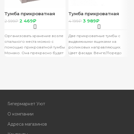
Тумба прикроватная
Тумба прикроватная
“Монако” ТБ-26 ясень
“Сакура” венге/лоредо
2 469
₽
3 989
₽
2 599
₽
4 199
₽
белый /F12
(в компл – 2 шт)
Организовать хранение возле
Две прикроватные тумбы с
спального места можно с
выдвижными ящиками на
помощью прикроватной тумбы
роликовых направляющих.
Монако. Она прекрасно будет
Цвет фасада: Венге/Лоредо
сочетаться с кроватью из
Цвет корпуса: Венге Материал
одноимённой модульной
фасада: ЛДСП Материал
корпуса:
Гипермаркет Уют
О компании
Адреса магазинов