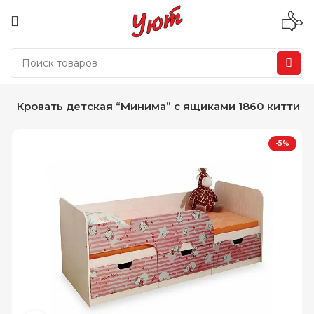
я
Кровать детская “Минима” с ящиками 1860 китти
-5%