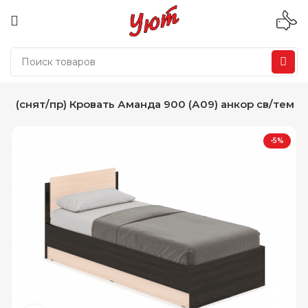
и
(снят/пр) Кровать Аманда 900 (А09) анкор св/тем
-5%