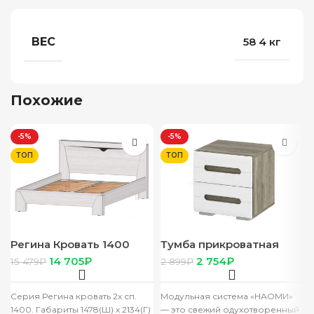
ВЕС
58 4 кг
Похожие
-5%
-5%
ТОП
ТОП
Регина Кровать 1400
Тумба прикроватная
анкор светлый
“Наоми” ТБ-15 дуб
14 705
₽
2 754
₽
15 479
₽
2 899
₽
каньон/белый глянец
Серия Регина кровать 2х сп.
Модульная система «НАОМИ»
1400. Габариты 1478(Ш) х 2134(Г)
— это свежий одухотворенный