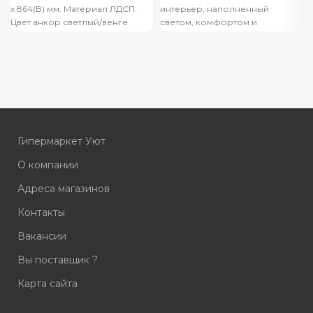
х 864(В) мм. Материал ЛДСП.
интерьер, наполненный
Цвет анкор светлый/венге
светом, комфортом и
Кромка ПВХ.
функциональностью.
Уникальная геометрия
фрезерованных фасадов
создает атмосферу ультра-
современности
Гипермаркет Уют
О компании
Адреса магазинов
Контакты
Вакансии
Вы поставщик ?
Карта сайта