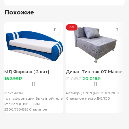
Похожие
-5%
МД Форсаж ( 2 кат)
Диван Тик-так 07 Макси
₽
20 016
₽
21 069
₽
Механизм
Размер (Ш*В*Г)мм: 80/70/100
трансформации:Выкатной(телескоп)
Спальное место:190/100
Размер (Ш×В×Г):мм
2300/750/895 Спальное
место:1850/850
Наполнитель:Независимый
пружинный блок Форма