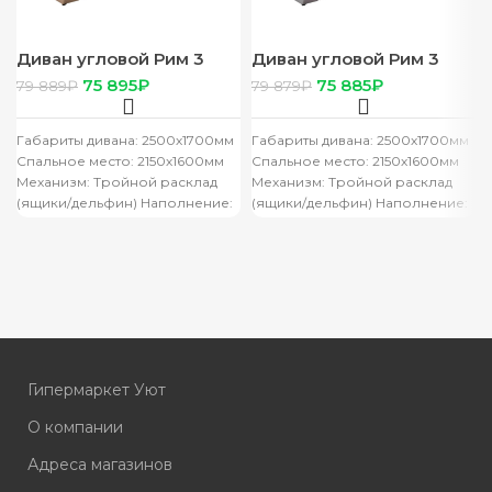
Диван угловой Рим 3
Диван угловой Рим 3
НПБ дельфин (вива 4)
НПБ ящик (вива15)
75 895
₽
75 885
₽
79 889
₽
79 879
₽
Габариты дивана: 2500х1700мм
Габариты дивана: 2500х1700мм
Спальное место: 2150х1600мм
Спальное место: 2150х1600мм
Механизм: Тройной расклад
Механизм: Тройной расклад
(ящики/дельфин) Наполнение:
(ящики/дельфин) Наполнение:
НПБ/ ППУ+ ортопедические
НПБ/ ППУ+ ортопедические
латы
латы
Гипермаркет Уют
О компании
Адреса магазинов