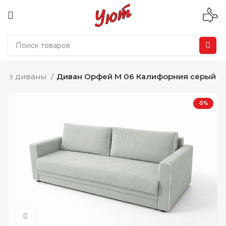
мые диваны
Диван Орфей М 06 Калифорния серый
-5%
Нажмите, чтобы увеличить