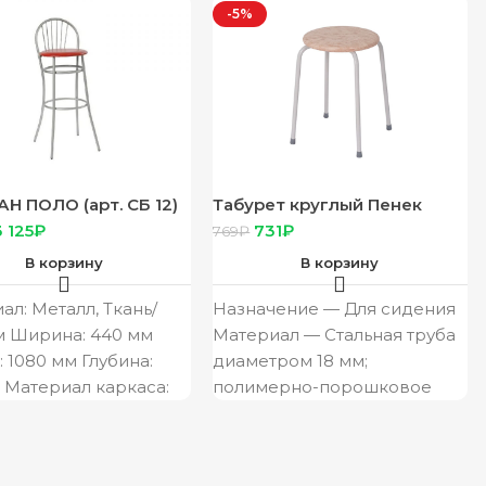
-5%
АН ПОЛО (арт. СБ 12)
Табурет круглый Пенек
еталлик, сиденье
легкий
3 125
₽
731
₽
769
₽
кожа №5 оранжевый
В корзину
В корзину
ал: Металл, Ткань/
Назначение — Для сидения
 Ширина: 440 мм
Материал — Стальная труба
: 1080 мм Глубина:
диаметром 18 мм;
 Материал каркаса:
полимерно-порошковое
 Материал обивки:
покрытие; ДСП толщиной 16
жа
мм, поролон, искусственная
кожа