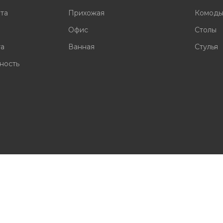
ата
Прихожая
Комод
Офис
Столы
та
Ванная
Стулья
ность