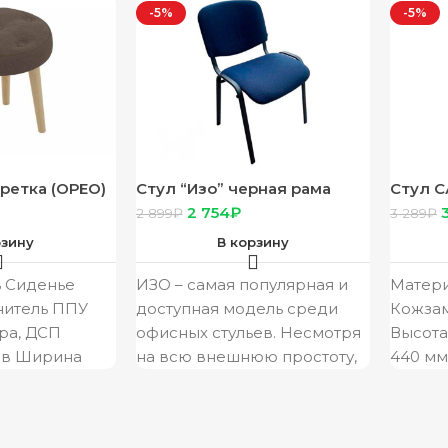
-5%
-5%
ретка (ОРЕО)
Стул “Изо” черная рама
Стул С
В-22 черно/синий (
цвет м
2 754
₽
2 899
₽
3 289
₽
макс.нагрузка 100 кг )
винил
рзину
В корзину
ь Сиденье
ИЗО – самая популярная и
Матери
нитель ППУ
доступная модель среди
Кожзам
ра, ДСП
офисных стульев. Несмотря
Высота
ив Ширина
на всю внешнюю простоту,
440 мм
90 Глубина
конструкция обеспечивает
металл
удобную посадку в
экоко