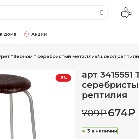
я дома
Акции
бурет “Эконом ” серебристый металлик/шокол рептил
арт 3415551
-5%
серебристы
рептилия
674
₽
709
₽
3 в наличии