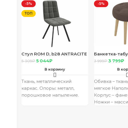
-5%
-5%
ТОП
Стул ROM D, b28 ANTRACITE
Банкетка-табу
LUX/ЧЕРНЫЙ
/ ТК Орех /
5 044
₽
3 799
₽
5 309
₽
3 999
₽
В корзину
В ко
Ткань, металлический
Обивка – ткан
каркас. Опоры: металл,
мягкое Напол
порошковое напыление.
Корпус – фане
Ножки – масс
изделия, мм 3
изделия,