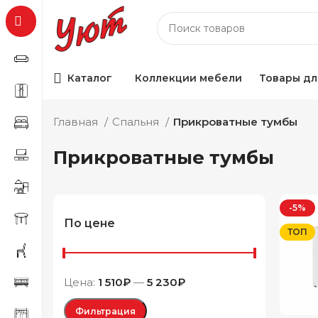
Каталог
Коллекции мебели
Товары дл
Главная
Спальня
Прикроватные тумбы
Прикроватные тумбы
-5%
По цене
ТОП
Цена:
1 510₽
—
5 230₽
Фильтрация