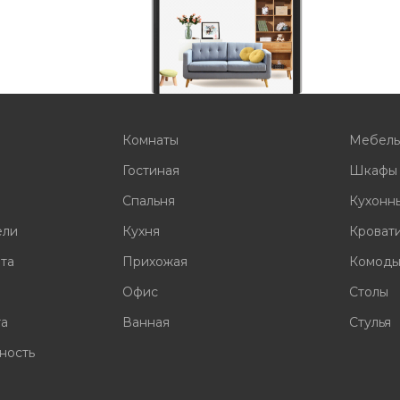
Комнаты
Мебел
Гостиная
Шкафы
Спальня
Кухонн
ели
Кухня
Кроват
ата
Прихожая
Комод
Офис
Столы
та
Ванная
Стулья
ность