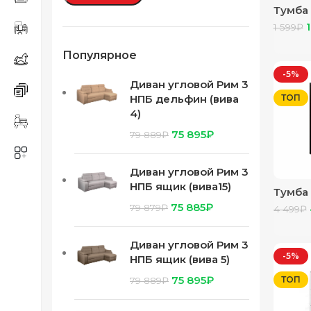
Тумба
Симпл 
1
1 599
₽
Популярное
-5%
Диван угловой Рим 3
ТОП
НПБ дельфин (вива
4)
75 895
₽
79 889
₽
Диван угловой Рим 3
НПБ ящик (вива15)
Тумба
“Фиест
75 885
₽
79 879
₽
4 499
₽
компл 
Диван угловой Рим 3
-5%
НПБ ящик (вива 5)
75 895
₽
ТОП
79 889
₽