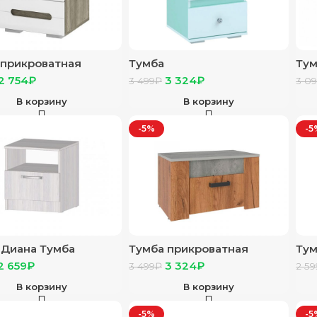
 прикроватная
Тумба
Тум
” ТБ-15 дуб каньон/
прикроватная”Тифани”
“Фр
2 754
₽
3 324
₽
3 499
₽
3 0
 глянец
ТБ-13 кенди/белый
мет
В корзину
В корзину
-5%
-5
 Диана Тумба
Тумба прикроватная
Тум
оватная
“Франк” ТБ-24 крафт/
ТБ 
2 659
₽
3 324
₽
3 499
₽
2 59
бетон
В корзину
В корзину
-5%
-5