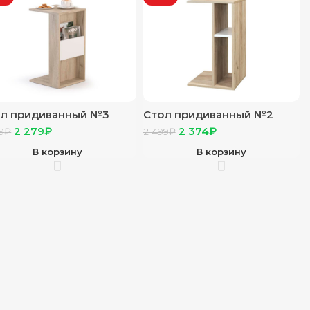
л придиванный №3
Стол придиванный №2
б сонома/бодега
(дуб сонома/бодега
2 279
₽
2 374
₽
9
₽
2 499
₽
тлая)
светлая)
В корзину
В корзину