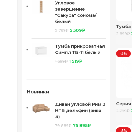
Угловое
завершение
"Сакура" сонома/
белый
Тумба
5 509
₽
5 799
₽
“Наоми
2 899
₽
белый
Тумба прикроватная
Симпл ТБ-11 белый
-5%
1 519
₽
1 599
₽
Новинки
Серия
Диван угловой Рим 3
прикр
НПБ дельфин (вива
2 799
₽
4)
75 895
₽
79 889
₽
-5%