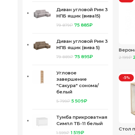
Диван угловой Рим 3
НПБ ящик (вива15)
75 885
₽
79 879
₽
Диван угловой Рим 3
НПБ ящик (вива 5)
Верон
прикр
75 895
₽
79 889
₽
2 199
₽
Угловое
-5%
завершение
"Сакура" сонома/
белый
5 509
₽
5 799
₽
Тумба прикроватная
Симпл ТБ-11 белый
Стол 
1 519
₽
1 599
₽
(ясен