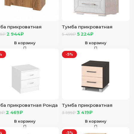
ба прикроватная
Тумба прикроватная
анк” ТБ-24 крафт/
“Британика” дуб атланта
2 944
₽
5 224
₽
99
₽
5 499
₽
рополитан грей
В корзину
В корзину
%
-5%
ба прикроватная Ронда
Тумба прикроватная
белое дерево
Аманда (А21) анкор св/тем
2 469
₽
3 419
₽
9
₽
3 599
₽
В корзину
В корзину
%
-5%