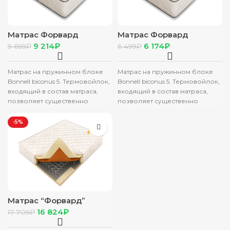
Матрас Форвард
Матрас Форвард
Боннель 120х200
Боннель 80х160
9 214
₽
6 174
₽
9 699
₽
6 499
₽
Матрас на пружинном блоке
Матрас на пружинном блоке
Bonnell biconus 5. Термовойлок,
Bonnell biconus 5. Термовойлок,
входящий в состав матраса,
входящий в состав матраса,
позволяет существенно
позволяет существенно
продлить срок службы
продлить срок службы
изделия и значительно
изделия и значительно
-5%
Матрас “Форвард”
160х200
16 824
₽
17 709
₽