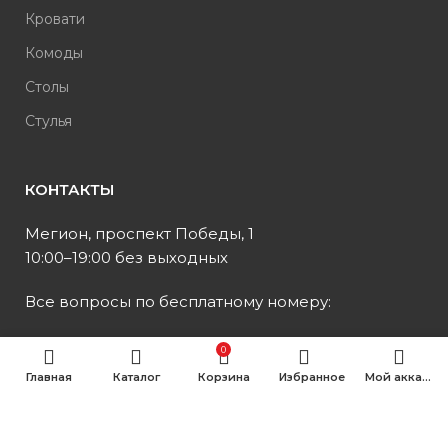
Кровати
Комоды
Столы
Стулья
КОНТАКТЫ
Мегион, проспект Победы, 1
10:00–19:00 без выходных
Все вопросы по бесплатному номеру:
+7 (982) 229-24-65
0
Главная
Каталог
Корзина
Избранное
Мой аккаунт
8 (800) 250-40-64 (Оставить отзыв)