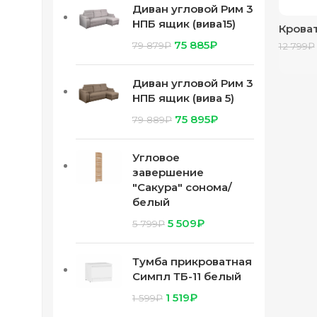
Диван угловой Рим 3
НПБ ящик (вива15)
Кроват
ящика
75 885
₽
79 879
₽
12 799
₽
соном
Диван угловой Рим 3
НПБ ящик (вива 5)
75 895
₽
79 889
₽
Угловое
завершение
"Сакура" сонома/
белый
5 509
₽
5 799
₽
Тумба прикроватная
Симпл ТБ-11 белый
1 519
₽
1 599
₽