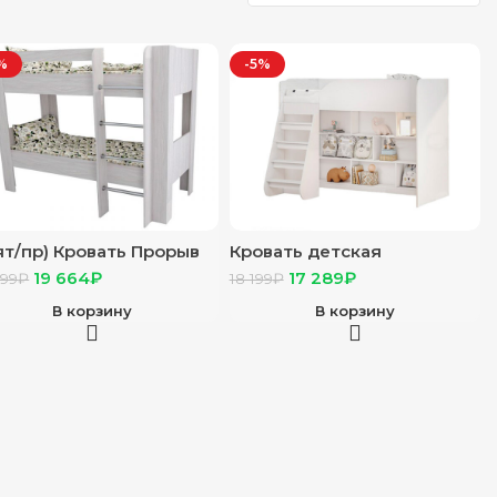
%
-5%
ят/пр) Кровать Прорыв
Кровать детская
хъярусная 800*1900 (
универсальная КР-07
19 664
₽
17 289
₽
699
₽
18 199
₽
ега св./тем.)
белый
В корзину
В корзину