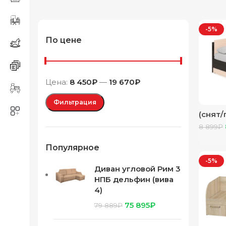
-5%
По цене
Цена:
8 450₽
—
19 670₽
Фильтрация
(снят/
900 (А
8 899
₽
Популярное
-5%
Диван угловой Рим 3
НПБ дельфин (вива
4)
75 895
₽
79 889
₽