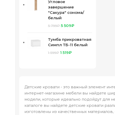
Угловое
завершение
"Сакура" сонома/
белый
5 509
₽
5 799
₽
Тумба прикроватная
Симпл ТБ-11 белый
1 519
₽
1 599
₽
Детские кровати - это важный элемент ин
интернет-магазине мебели вы найдете шир
модели, которые идеально подойдут для н
каталоге вы найдете детские кровати разл
изготовлены из качественных материалов,