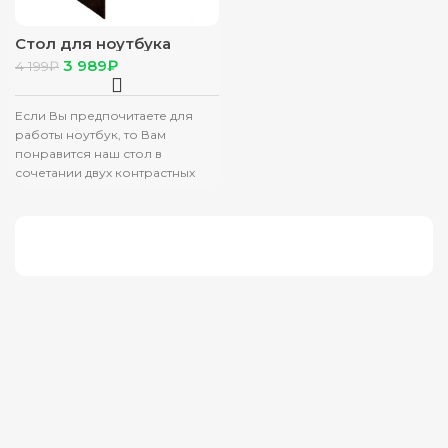
Стол для ноутбука
венге/лоредо
3 989
₽
4 199
₽
Если Вы предпочитаете для
работы ноутбук, то Вам
понравится наш стол в
сочетании двух контрастных
цветов и с удобной полкой