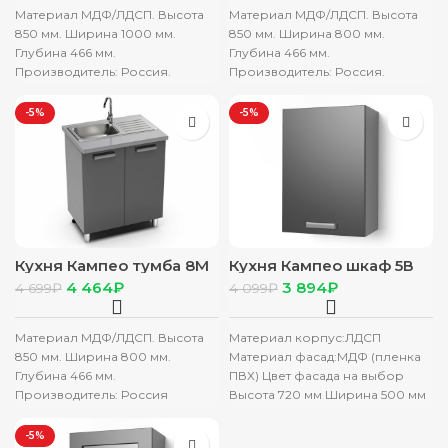
Материал МДФ/ЛДСП. Высота
Материал МДФ/ЛДСП. Высота
850 мм. Ширина 1000 мм.
850 мм. Ширина 800 мм.
Глубина 466 мм.
Глубина 466 мм.
Производитель: Россия.
Производитель: Россия.
Гарантийный срок: 12 мес. БЕЗ
Гарантийный срок: 12 мес. БЕЗ
СТОЛЕШНИЦЫ
СТОЛЕШНИЦЫ
-5%
-5%
Кухня Кампео тумба 8М
Кухня Кампео шкаф 5В
белый фасад 8М пудра
белый фасад 5В белый
4 464
₽
3 894
₽
4 699
₽
4 099
₽
без столеш
снег
Материал МДФ/ЛДСП. Высота
Материал корпус:ЛДСП
850 мм. Ширина 800 мм.
Материал фасад:МДФ (пленка
Глубина 466 мм.
ПВХ) Цвет фасада на выбор
Производитель: Россия
Высота 720 мм Ширина 500 мм
Гарантийный срок: 12 мес. БЕЗ
Глубина 290 мм
СТОЛЕШНИЦЫ
Производитель:
-5%