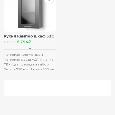
Кухня Кампео шкаф 5ВС
белый фасад 5ВС белый
5 794
₽
6 099
₽
снег
Материал корпус:ЛДСП
Материал фасад:МДФ (пленка
ПВХ) Цвет фасада на выбор
Высота 720 мм Ширина 500 мм
Глубина 290 мм
Производитель: