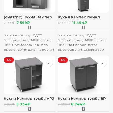
(снят/пр) Кухня Кампео
Кухня Кампео пенал
шкаф 8ВС белый фасад
6ПД белый фасад 6ПД
7 599
₽
11 494
₽
7 999
₽
12 099
₽
8ВС белый снег
пудра
Материал корпус:ЛДСП
Материал корпус:ЛДСП.
Материал фасад:МДФ (пленка
Материал фасад:МДФ (пленка
ПВХ) Цвет фасада на выбор
ПВХ). Цвет фасада: пудра
Высота 720 мм Ширина 800 мм
Высота 2150 мм. Ширина 600
Глубина 290 мм
мм. Глубина 550 мм.
Производитель:
Производитель: Россия
-5%
-5%
Кухня Кампео тумба УР2
Кухня Кампео тумба 8Р
белый фасад УР2 пудра
белый фасад 8Р пудра
5 034
₽
6 744
₽
5 299
₽
7 099
₽
без столеш
без столеш