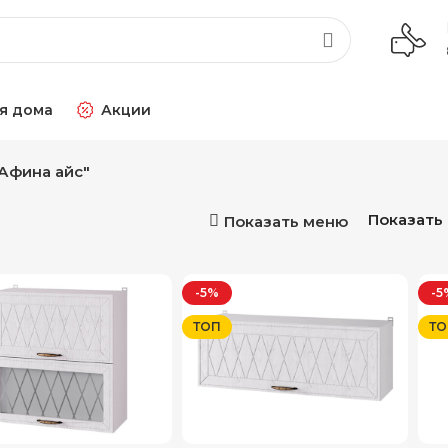
я дома
Акции
"Афина айс"
Показать
Показать меню
-5%
-5
ТОП
ТО