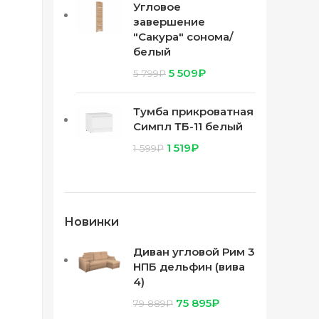
Угловое
завершение
"Сакура" сонома/
белый
5 509
₽
5 799
₽
Тумба прикроватная
Симпл ТБ-11 белый
1 519
₽
1 599
₽
Новинки
Диван угловой Рим 3
НПБ дельфин (вива
4)
75 895
₽
79 889
₽