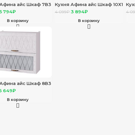
 Афина айс Шкаф 7В3
Кухня Афина айс Шкаф 10Х1
Кух
елый, фасад 7В3
корп белый, фасад 10Х1
кор
5 794
₽
3 894
₽
4 099
₽
4 0
 айс
Афина айс
Афи
В корзину
В корзину
 Афина айс Шкаф 8В3
елый, фасад 8В3
6 649
₽
 айс
В корзину