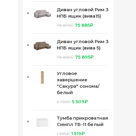
Диван угловой Рим 3
НПБ ящик (вива15)
75 885
₽
79 879
₽
Диван угловой Рим 3
НПБ ящик (вива 5)
75 895
₽
79 889
₽
Угловое
завершение
"Сакура" сонома/
белый
5 509
₽
5 799
₽
Тумба прикроватная
Симпл ТБ-11 белый
1 519
₽
1 599
₽