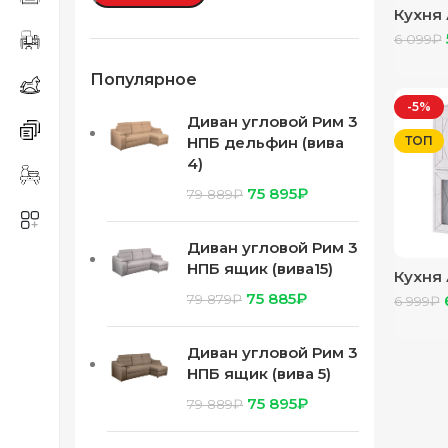
Кухня
корп б
6 099
₽
Афина
Популярное
-5%
Диван угловой Рим 3
ТОП
НПБ дельфин (вива
4)
75 895
₽
79 889
₽
Диван угловой Рим 3
НПБ ящик (вива15)
Кухня
корп б
75 885
₽
79 879
₽
6 999
₽
Афина
Диван угловой Рим 3
НПБ ящик (вива 5)
75 895
₽
79 889
₽