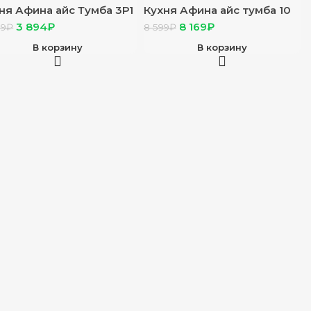
ня Афина айс Тумба 3Р1
Кухня Афина айс тумба 10
п белый, фасад 3Р1
Ур2 корп белый, фасад 10
3 894
₽
8 169
₽
99
₽
8 599
₽
на айс стол 0,3
УР2 Афина айс, стол 1,0
В корзину
В корзину