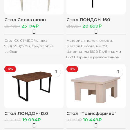
Стол Селва шпон
Стол ЛОНДОН-160
1400(1780)*960 ЛАТТЕ
ЛДСП, 1600(2000)*850
25 174
₽
20 899
₽
26 499
₽
21 999
₽
(столешница +ноги)
Дуб Самдал (Z 01
черный)
Стол СК 01 МДФ/плитка
Материал ножек, опоры:
960(1290)*700, бук/пробка
Металл Высота, мм 750
св.беж
Ширина, мм 1600 Глубина, мм
850 Ширина в разложенном
виде, мм 2000 Цвет
-5%
-5%
Стол ЛОНДОН-120
Стол “Трансформер”
ЛДСП, 1200(1580)*850,
атланта
19 094
₽
10 449
₽
20 099
₽
10 999
₽
Дуб Самбал (Z 01
черный)