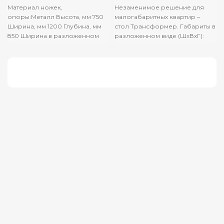
Материал ножек,
Незаменимое решение для
опоры:Металл Высота, мм 750
малогабаритных квартир –
Ширина, мм 1200 Глубина, мм
стол Трансформер. Габариты в
850 Ширина в разложенном
разложенном виде (ШхВхГ):
виде, мм 1580 Цвет
1592х750х796 мм. Модель будет
ножек:Черный
прекрасно смотреться в