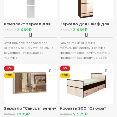
Комплект зеркал для
Зеркало для шкаф для
шкафа “Сакура” 2-х ств.
платья и белья 2-х ств.
2 469
₽
2 469
₽
2 599
₽
2 599
₽
“Сакура” венге/лоредо
Этот комплект зеркал для
Компактный шкаф из
шкафов можно установить на
модульной системы сакура
двухстворчатых шкафах
позволит сэкономить место и
“Сакура”.
позволит разместить в себе
достаточно большое
количество вещей и одежды.
-5%
-5%
ТОП
ТОП
Зеркало “Сакура” венге/
Кровать 900 “Сакура”
лоредо
LIGHT венге/лоредо (без
1 709
₽
7 979
₽
1 799
₽
8 399
₽
подложки)