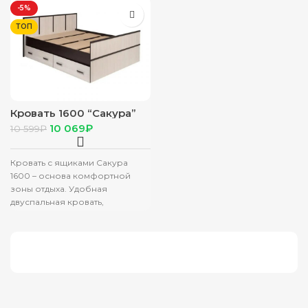
корпуса: Венге Материал
фасада: ЛДСП Материал
-5%
фасада: ЛДСП
корпуса:
ТОП
Кровать 1600 “Сакура”
LIGHT венге/лоредо (без
10 069
₽
10 599
₽
подложки)
Кровать с ящиками Сакура
1600 – основа комфортной
зоны отдыха. Удобная
двуспальная кровать,
надёжная, устойчивая, с
модным дизайном для
семейной