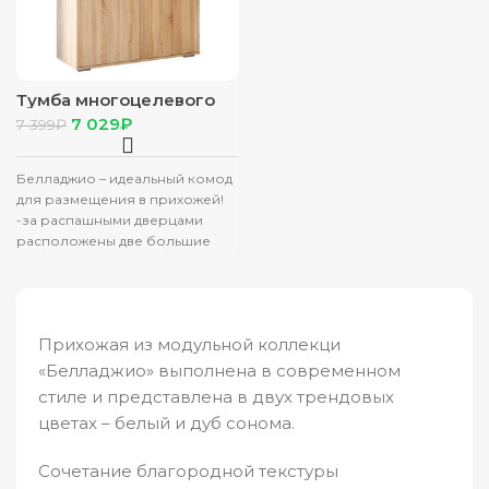
Тумба многоцелевого
назначения
7 029
₽
7 399
₽
“Белладжио” ТБ-19
сонома/белый глянец
Белладжио – идеальный комод
для размещения в прихожей!
-за распашными дверцами
расположены две большие
полки, на которых можно
хранить обувь
Прихожая из модульной коллекци
«Белладжио» выполнена в современном
стиле и представлена в двух трендовых
цветах – белый и дуб сонома.
Сочетание благородной текстуры