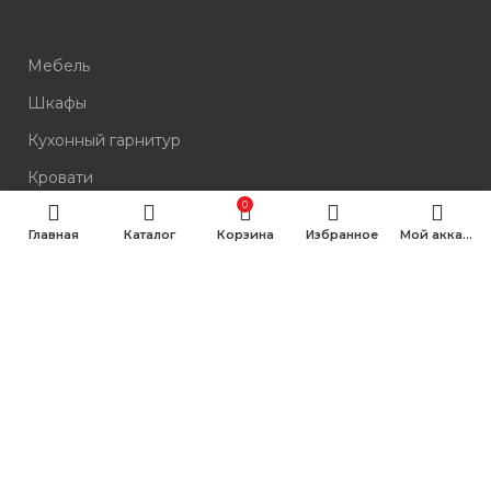
Мебель
Шкафы
Кухонный гарнитур
Кровати
0
Комоды
Главная
Каталог
Корзина
Избранное
Мой аккаунт
Столы
Стулья
КОНТАКТЫ
Мегион, проспект Победы, 1
10:00–19:00 без выходных
Все вопросы по бесплатному номеру: