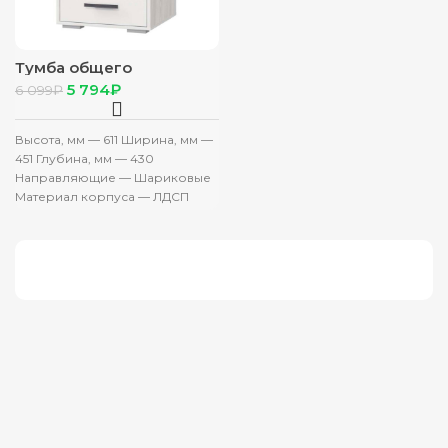
Тумба общего
назначения “Стич”
5 794
₽
6 099
₽
ясень анкор св/белый/
серо-голубой
Высота, мм — 611 Ширина, мм —
451 Глубина, мм — 430
Направляющие — Шариковые
Материал корпуса — ЛДСП
Материал