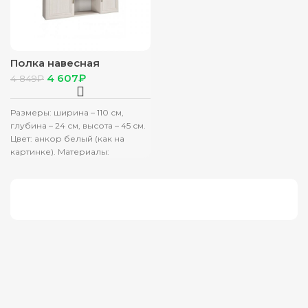
Полка навесная
Принцесса (ЦРК.ПРН.06)
4 607
₽
4 849
₽
анкор белый
Размеры: ширина – 110 см,
глубина – 24 см, высота – 45 см.
Цвет: анкор белый (как на
картинке). Материалы: