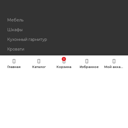
Мебель
Шкафы
Кухонный гарнитур
Кровати
Комоды
0
Главная
Каталог
Корзина
Избранное
Мой аккаунт
Столы
Стулья
КОНТАКТЫ
Мегион, проспект Победы, 1
10:00–19:00 без выходных