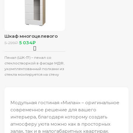
Шкаф многоцелевого
назначения “Милан”
5 034
₽
5 299
₽
ТБ-17 сонома/белый
глянец
Пенал (ШК-17) – пенал со
стеклостворкой в фасаде МДФ,
укомплектованный полками из
стекла монтируется на стену
или устанавливается
самостоятельно.
Характеристики:
Модульная гостиная «Милан» – оригинальное
современное решение для вашего
интерьера, благодаря которому создать
атмосферу уюта можно как в просторных
залах, так и в малогабаритных квартирах.