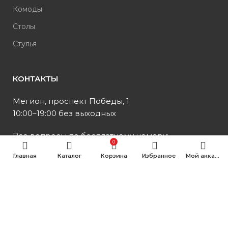
Комоды
Столы
Стулья
КОНТАКТЫ
Мегион, проспект Победы, 1
10:00–19:00 без выходных
Все вопросы по бесплатному номеру:
0
Главная
Каталог
Корзина
Избранное
Мой аккаунт
+7 (982) 229-24-65
8 (800) 250-40-64 (Оставить отзыв)