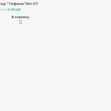
од “Тифани”КМ-07
ди/белый
9 594
₽
099
₽
В корзину