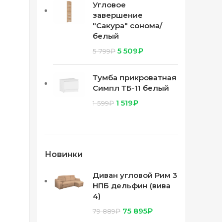
Угловое
завершение
"Сакура" сонома/
белый
5 509
₽
5 799
₽
Тумба прикроватная
Симпл ТБ-11 белый
1 519
₽
1 599
₽
Новинки
Диван угловой Рим 3
НПБ дельфин (вива
4)
75 895
₽
79 889
₽