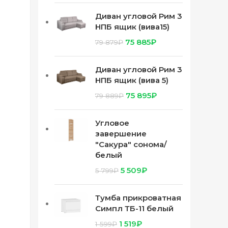
Диван угловой Рим 3
НПБ ящик (вива15)
75 885
₽
79 879
₽
Диван угловой Рим 3
НПБ ящик (вива 5)
75 895
₽
79 889
₽
Угловое
завершение
"Сакура" сонома/
белый
5 509
₽
5 799
₽
Тумба прикроватная
Симпл ТБ-11 белый
1 519
₽
1 599
₽