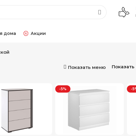
я дома
Акции
ской
Показать
Показать меню
-5%
-5