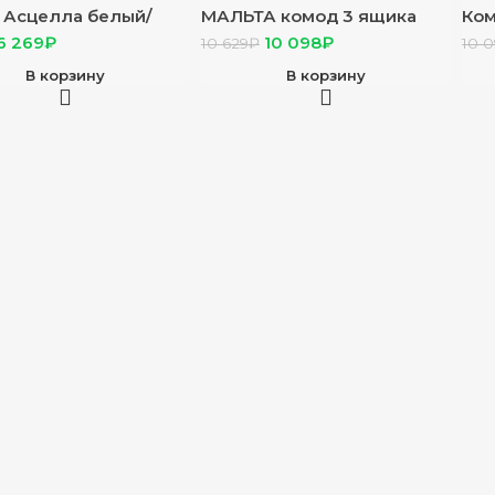
 Асцелла белый/
МАЛЬТА комод 3 ящика
Ком
т серый
80х76 Белый
кен
6 269
₽
10 098
₽
10 629
₽
10 
В корзину
В корзину