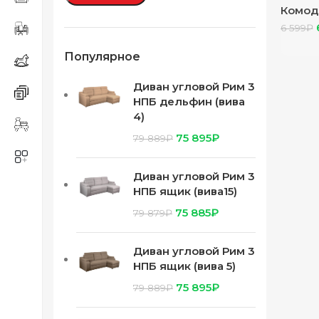
Комод
графи
6 599
₽
Популярное
Диван угловой Рим 3
НПБ дельфин (вива
4)
75 895
₽
79 889
₽
Диван угловой Рим 3
НПБ ящик (вива15)
75 885
₽
79 879
₽
Диван угловой Рим 3
НПБ ящик (вива 5)
75 895
₽
79 889
₽