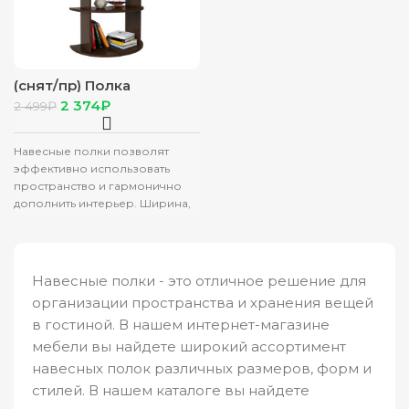
(снят/пр) Полка
“Альфа-1” венге
2 374
₽
2 499
₽
Навесные полки позволят
эффективно использовать
пространство и гармонично
дополнить интерьер. Ширина,
мм: 730 Высота, мм: 710
Глубина, мм: 380 Общий
Навесные полки - это отличное решение для
организации пространства и хранения вещей
в гостиной. В нашем интернет-магазине
мебели вы найдете широкий ассортимент
навесных полок различных размеров, форм и
стилей. В нашем каталоге вы найдете