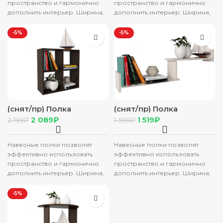
пространство и гармонично
пространство и гармонично
дополнить интерьер. Ширина,
дополнить интерьер. Ширина,
мм: 730 Высота, мм: 710
мм: 560 Высота, мм: 560
Глубина, мм: 380 Общий
Глубина, мм: 224 Общий
-5%
-5%
(снят/пр) Полка
(снят/пр) Полка
“Альфа-9” венге
“Альфа-5” бодега
2 089
₽
1 519
₽
2 199
₽
1 599
₽
светлый
Навесные полки позволят
Навесные полки позволят
эффективно использовать
эффективно использовать
пространство и гармонично
пространство и гармонично
дополнить интерьер. Ширина,
дополнить интерьер. Ширина,
мм: 560 Высота, мм: 560
мм: 1090 Высота, мм: 350
Глубина, мм: 224 Общий
Глубина, мм: 160 Общий
-5%