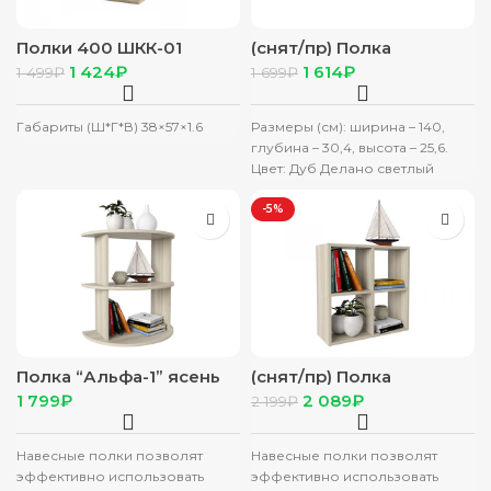
Полки 400 ШКК-01
(снят/пр) Полка
сонома
навесная 1400 Квадро
1 424
₽
1 614
₽
1 499
₽
1 699
₽
ЦРК.КВД.39 дуб делано
светлый
Габариты (Ш*Г*В) 38×57×1.6
Размеры (см): ширина – 140,
глубина – 30,4, высота – 25,6.
Цвет: Дуб Делано светлый
-5%
Полка “Альфа-1” ясень
(снят/пр) Полка
шимо светлый
“Альфа-9” шимо
₽
2 089
₽
2 199
₽
светлый
Навесные полки позволят
Навесные полки позволят
эффективно использовать
эффективно использовать